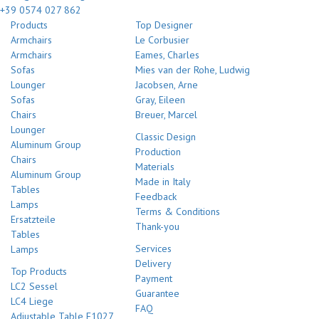
+39 0574 027 862
Products
Top Designer
Armchairs
Le Corbusier
Armchairs
Eames, Charles
Sofas
Mies van der Rohe, Ludwig
Lounger
Jacobsen, Arne
Sofas
Gray, Eileen
Chairs
Breuer, Marcel
Lounger
Classic Design
Aluminum Group
Production
Chairs
Materials
Aluminum Group
Made in Italy
Tables
Feedback
Lamps
Terms & Conditions
Ersatzteile
Thank-you
Tables
Services
Lamps
Delivery
Top Products
Payment
LC2 Sessel
Guarantee
LC4 Liege
FAQ
Adjustable Table E1027