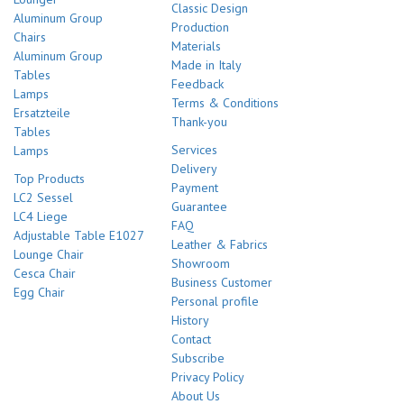
Classic Design
Aluminum Group
Production
Chairs
Materials
Aluminum Group
Made in Italy
Tables
Feedback
Lamps
Terms & Conditions
Ersatzteile
Thank-you
Tables
Services
Lamps
Delivery
Top Products
Payment
LC2 Sessel
Guarantee
LC4 Liege
FAQ
Adjustable Table E1027
Leather & Fabrics
Lounge Chair
Showroom
Cesca Chair
Business Customer
Egg Chair
Personal profile
History
Contact
Subscribe
Privacy Policy
About Us